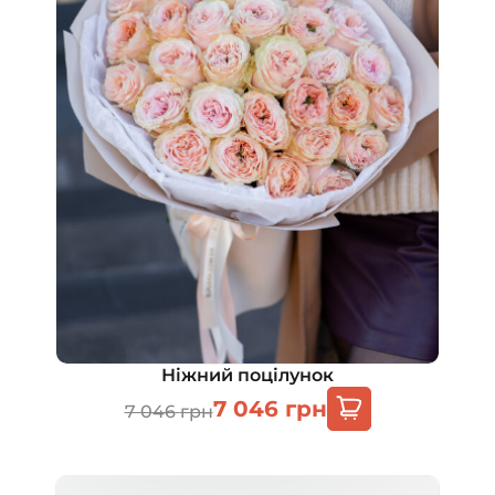
Ніжний поцілунок
7 046
грн
7 046
грн