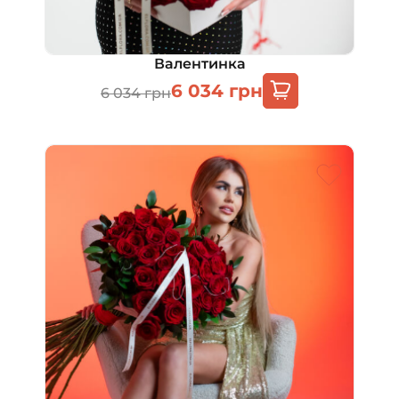
Валентинка
6 034
грн
6 034
грн