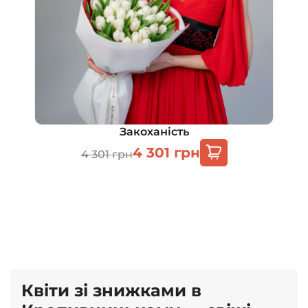
Закоханість
4 301
грн
4 301
грн
Квіти зі знижками в