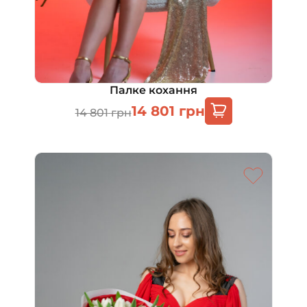
Палке кохання
14 801
грн
14 801
грн