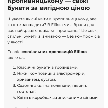
Кропивницькому — свіжі
букети за вигідною ціною
Шукаєте якісні квіти в Кропивницькому, але
хочете
заощадити
? В Elflora ми зібрали для
вас найкращі спеціальні пропозиції. Це свіжі,
стильні букети зі знижкою — без компромісів
у якості.
Розділ
спеціальних пропозицій Elflora
включає:
Класичні букети з
трояндами
.
Ніжні композиції з
альстромерій,
хризантем, еустом
.
Сезонні акції на
тюльпани, півонії,
гортензії
.
Квіти в коробках за зниженими цінами.