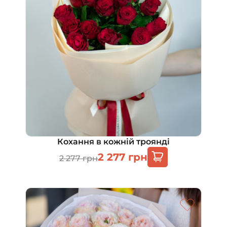
Кохання в кожній троянді
2 277
грн
2 277
грн