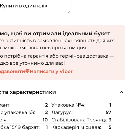
Купити в один клік
мо, щоб ви отримали ідеальний букет
з активність в замовленнях наявність деяких
ів може змінюватись протягом дня.
 потрібна гарантія або термінова доставка —
дко все уточнимо для вас!
одзвонити
💬
Написати у Viber
 та характеристики
ант:
2
Упаковка №4:
1
с упаковка 1/3:
2
Лагурус:
57
рія:
10
Стабілізована Троянда:
3
бка 15/19 бархат:
1
Каркадерія місцева:
5