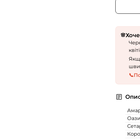
Хоче
🌸
Чере
квіт
Якщо
шви
📞
П
Опис
Амар
Оази
Сета
Коро