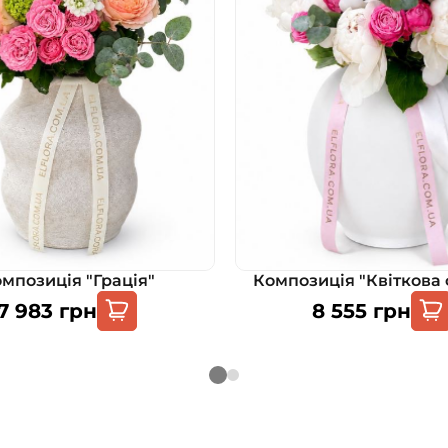
мпозиція "Грація"
Композиція "Квіткова 
7 983
грн
8 555
грн