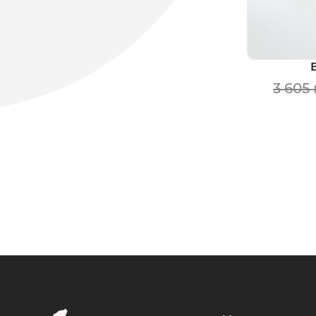
Закоханість
4 301
грн
4 301
грн
3 605