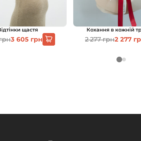
Відтінки щастя
Кохання в кожній т
грн
3 605
грн
2 277
грн
2 277
г