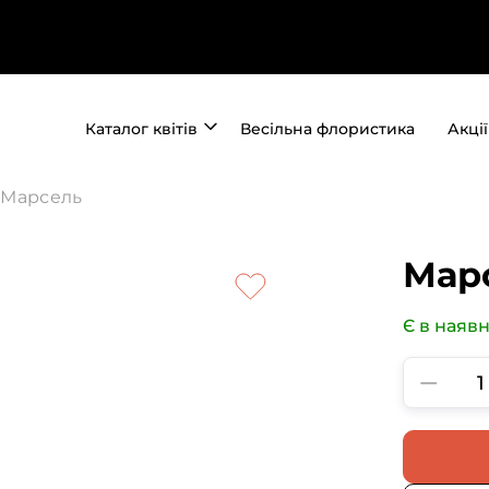
Каталог квітів
Весільна флористика
Акції
Марсель
Мар
Є в наявн
−