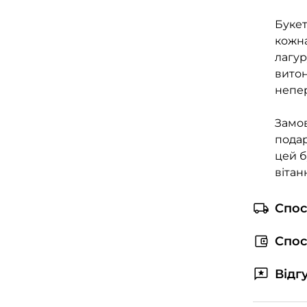
Букет
кожна
лагур
витон
непер
Замов
подар
цей б
вітан
Спос
Спос
Відгу