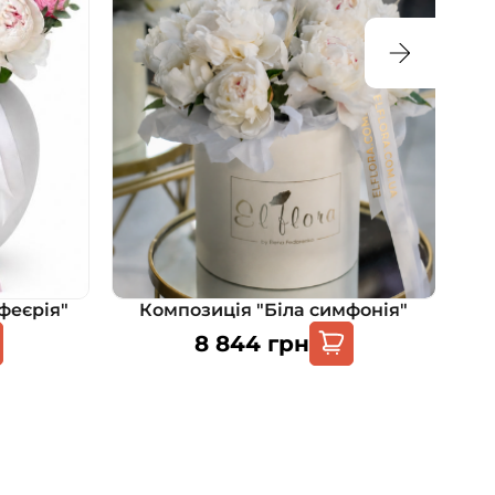
феєрія"
Композиція "Біла симфонія"
8 844
грн