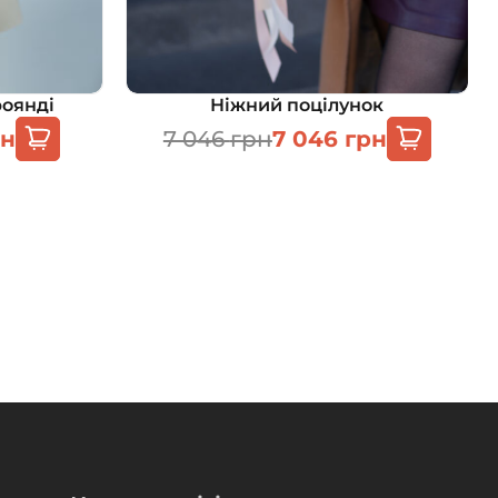
роянді
Ніжний поцілунок
рн
7 046
грн
7 046
грн