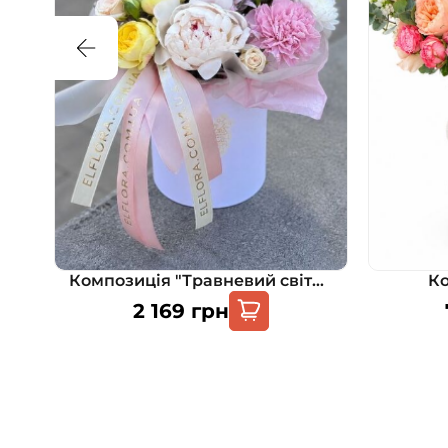
Композиція "Природна гармонія"
Композиція "Травневий світанок"
Ко
2 169
грн