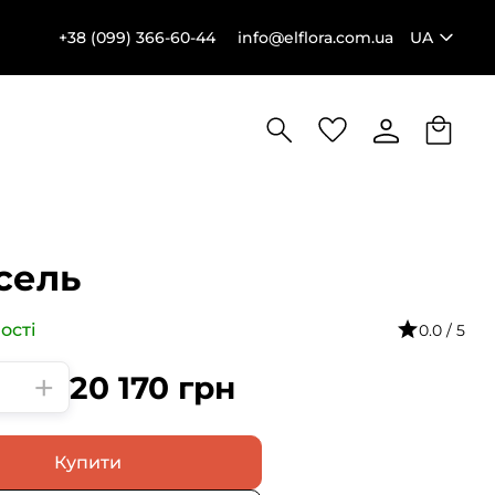
+38 (099) 366-60-44
info@elflora.com.ua
UA
сель
ості
0.0 / 5
+
20 170
грн
Купити