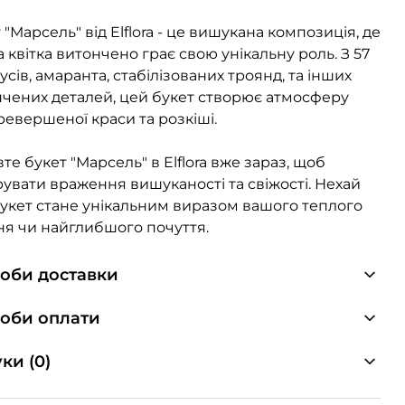
 "Марсель" від Elflora - це вишукана композиція, де
 квітка витончено грає свою унікальну роль. З 57
усів, амаранта, стабілізованих троянд, та інших
чених деталей, цей букет створює атмосферу
евершеної краси та розкіші.
те букет "Марсель" в Elflora вже зараз, щоб
увати враження вишуканості та свіжості. Нехай
укет стане унікальним виразом вашого теплого
ня чи найглибшого почуття.
оби доставки
оби оплати
ки (0)