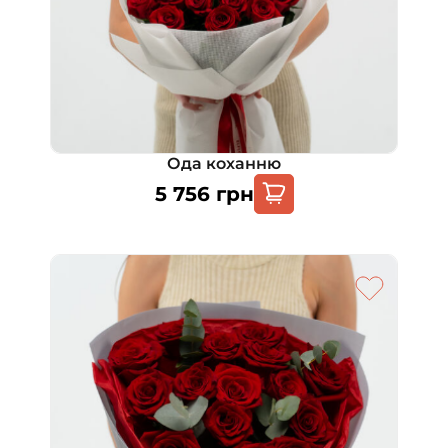
Ода коханню
5 756
грн