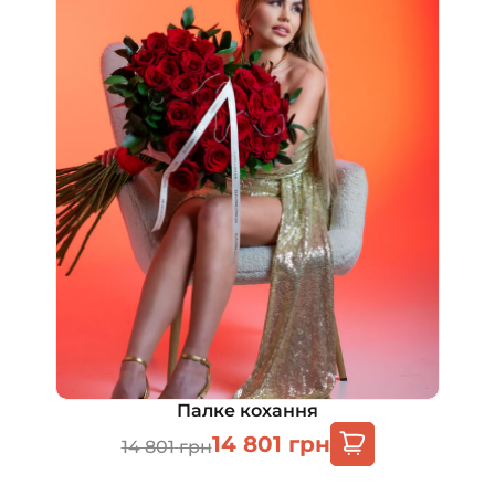
Палке кохання
14 801
грн
14 801
грн