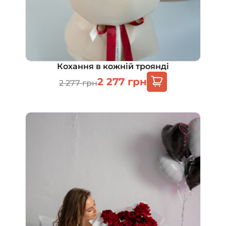
Кохання в кожній троянді
2 277
грн
2 277
грн