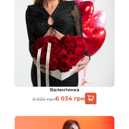
Валентинка
6 034
грн
6 034
грн