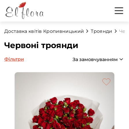
Доставка квітів Кропивницький
Троянди
Чер
Червоні троянди
Фільтри
За замовчуванням