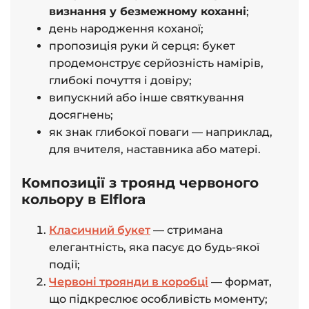
визнання у безмежному коханні
;
день народження коханої;
пропозиція руки й серця: букет
продемонструє серйозність намірів,
глибокі почуття і довіру
;
випускний або інше святкування
досягнень;
як знак глибокої поваги — наприклад,
для вчителя, наставника або матері.
Композиції з троянд червоного
кольору в Elflora
Класичний букет
—
стримана
елегантність
, яка пасує до будь-якої
події;
Червоні троянди в коробці
— формат,
що
підкреслює особливість моменту
;