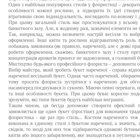
Один з найбільш популярних стилів у флористиці – декорати
особливості кожної рослини, а підкорити їх ідеї створе
втративши свою індивідуальність, виглядають по-новому і 
При цьому загальний стиль має простежуватися у всьому 
банкетного залу. Але, в жодному разі, зазначені елементи н
Так, наприклад, можна визначити настрій весілля та вибр
оформленні. Інші квіти та рослини відіграватимуть роль 
побажань замовника (як правило, нареченої), але є деякі пра
робити оформлення, скажімо, банкетного залу і столу пре
концентрація ароматів принесе не задоволення, а головний б
Мистецтво будь-якого професійного флориста – доповнити об
Вибір майстра, який зробить букет нареченої - справа відп
нареченої весільний букет. Однак часто наречений, обираючи 
тому просить флориста зустрітися з нареченою для обго
насамперед поєднувався із сукнею. Маючи певні переваги, н
та інші особливості букета. При цьому буває корисно под
зрозуміти, які типи букетів будуть найбільш виграшні.
Таким чином, ця бесіда допоможе створити ефектний та
замовляється ще один букет (простіше) для виконання трад
флористика - ще раз про стиль... Костюм нареченого теж
виконана в єдиному стилі з букетом нареченої, а значить, 
свідків, то іноді для них теж підбираються однакові бутонь
квітів або іншого забарвлення), яке знаходиться в петличці 