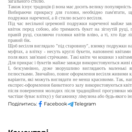
загального стилю.
Також існує традиція (і вона має досить велику популярність
Вибираючи прикрасу для голови, необхідно пам'ятати, щ
подружки нареченої, а й стилю всього весілля.
Під час весільної церемонії подружки нареченої майже зав
квіток перед собою, або тримають букет на зігнутій руці, 
правій руці, схиляючи головки квітів вліво, а ті, хто йде 
правий бік.
Щоб весілля виглядало "під старовину", взимку подружки нар
муфтах, а влітку - несуть круглі букети, наповнені квіта
поля яких зав'язані стрічками. Такі квіти чи кошики з квіта
Для прикрас і букетів майже завжди використовуються живі 
І, безсумнівно, дуже зворушливо виглядають маленькі 
пелюстками. Звичайно, повне оформлення весілля живими кві
варіанти, які можуть виглядати не менш красивими. Так, на
експрес-оформлення банкетного залу використовуються квіти,
після повернення молодих після традиційної прогулянки мі
частіше буває влітку) у багажнику лімузина або будь-якого і
Поділитись:
Facebook
Telegram