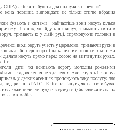
 у США) - вінки та букети для подружок нареченої .
о вона повинна відповідати не тільки стилю вбрання
жди бувають з квітами - найчастіше вони несуть кілька
причому ті з них, які йдуть праворуч, тримають квіти в
ліворуч, тримають їх у лівій руці, спрямовуючи головки в
еченої іноді беруть участь у церемонії, тримаючи руки в
ми кошики або перетворені на капелюхи кошики з квітами
ми дівчата несуть прямо перед собою на витягнутих руках.
квіти.
янголи, діти, які всипають дорогу молодим рожевими
тами – задоволення не з дешевих. Але існують і економ-
приклад, у деяких агенціях пропонують таку послугу: для
 подаровані в РАГСі. Квіти не в'януть, як це часто буває
стом, адже вони не будуть мерзнути (або задихатися, що
ншого автомобіля