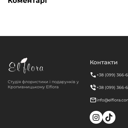
Коментарі
Контакти
+38 (099) 366-
Студія флористики і подарунків у
Кропивницькому Elflora
+38 (099) 366-
info@elflora.co