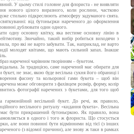
вний. У цьому стилі головне для флориста - не виявляти
ння нового цілого виразного, коли рослини, частково
дуже стильно підкреслюють атмосферу задуманого свята.
святкуванні: від бутоньєрки нареченого до оформлення
е повинні дублювати один одного.
ати одну основну квітку, яка вестиме основну лінію в
лейтмотиву. Звичайно, такий вибір робиться виходячи з
вила, про які не варто забувати. Так, наприклад, не варто
зидії молодят квітами, що мають сильний запах. Інакше
іль.
раз нареченої чарівним творінням – букетом.
овідальна. За традицією, саме наречений має обирати для
букет, не знає, якою буде весільна сукня його обраниці і
ворення фасону та кольорової гами букета – щоб він
аречена може обговорити з фахівцем розмір, форму, колір
ивитись фотографії наречених з букетами, для того щоб
 гармонійний весільний букет. До речі, як правило,
иційного весільного ритуалу «кидання букета». Весільна
 має бути прикрашений бутоньєркою. Як правило, вона
замовляється в одного і того ж флориста. Що стосується
єрки, але вони повинні бути відмінними від тієї (з інших
нареченого (з відомої причини), але знову ж таки в рамках