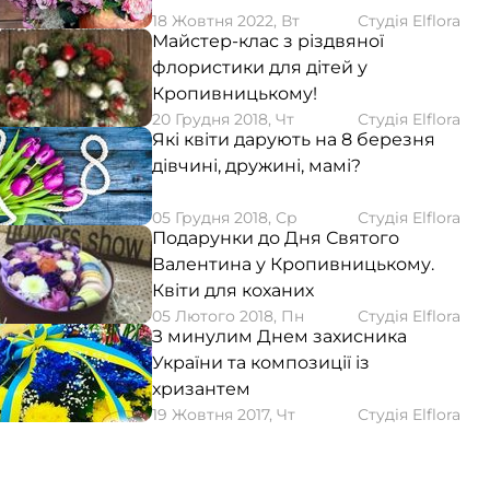
18 Жовтня 2022, Вт
Студія Elflora
Майстер-клас з різдвяної
флористики для дітей у
Кропивницькому!
20 Грудня 2018, Чт
Студія Elflora
Які квіти дарують на 8 березня
дівчині, дружині, мамі?
05 Грудня 2018, Ср
Студія Elflora
Подарунки до Дня Святого
Валентина у Кропивницькому.
Квіти для коханих
05 Лютого 2018, Пн
Студія Elflora
З минулим Днем захисника
України та композиції із
хризантем
19 Жовтня 2017, Чт
Студія Elflora