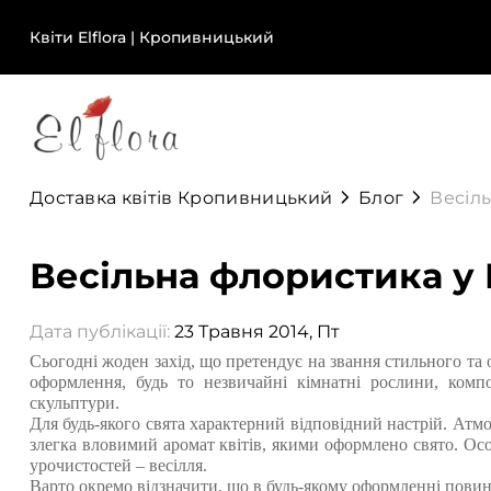
Квіти Elflora | Кропивницький
Доставка квітів Кропивницький
Блог
Весіль
Весільна флористика у К
Дата публікації:
23 Травня 2014, Пт
Сьогодні жоден захід, що претендує на звання стильного та 
оформлення, будь то незвичайні кімнатні рослини, композ
скульптури.
Для будь-якого свята характерний відповідний настрій. Атмо
злегка вловимий аромат квітів, якими оформлено свято. Осо
урочистостей – весілля.
Варто окремо відзначити, що в будь-якому оформленні повин