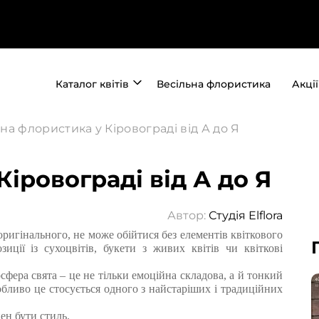
Каталог квітів
Весільна флористика
Акції
на флористика у Кіровограді від А до Я
іровограді від А до Я
Автор:
Студія Elflora
оригінального, не може обійтися без елементів квіткового
иції із сухоцвітів, букети з живих квітів чи квіткові
сфера свята – це не тільки емоційна складова, а й тонкий
бливо це стосується одного з найстаріших і традиційних
ен бути стиль.